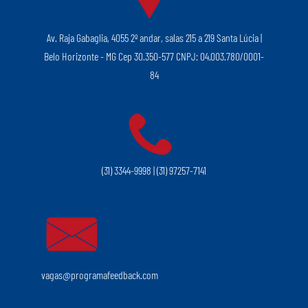
Av. Raja Gabaglia, 4055 2º andar, salas 215 a 219 Santa Lúcia |
Belo Horizonte - MG Cep 30.350-577 CNPJ: 04.003.780/0001-
84
(31) 3344-9998 | (31) 97257-7141
vagas@programafeedback.com