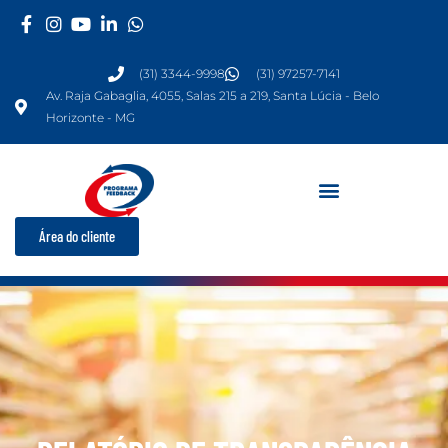
Ir
para
o
(31) 3344-9998
(31) 97257-7141
conteúdo
Av. Raja Gabaglia, 4055, Salas 215 a 219, Santa Lúcia - Belo
Horizonte - MG
Área do cliente