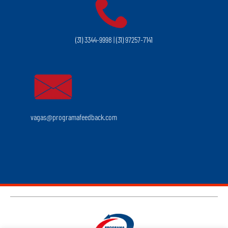
(31) 3344-9998 | (31) 97257-7141
vagas@programafeedback.com